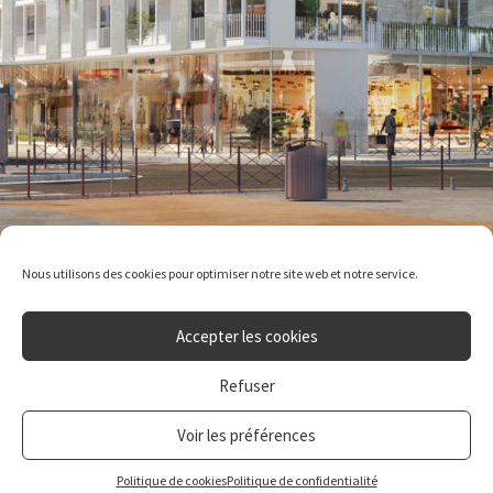
Nous utilisons des cookies pour optimiser notre site web et notre service.
Accepter les cookies
Refuser
Voir les préférences
Plan du
site
|
Mentions
Politique de cookies
Politique de confidentialité
légales