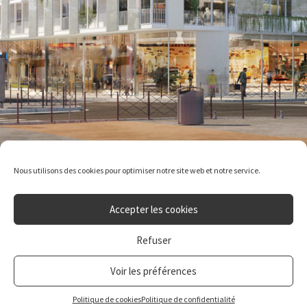
Nous utilisons des cookies pour optimiser notre site web et notre service.
Accepter les cookies
Refuser
Voir les préférences
Plan du
site
|
Mentions
Politique de cookies
Politique de confidentialité
légales